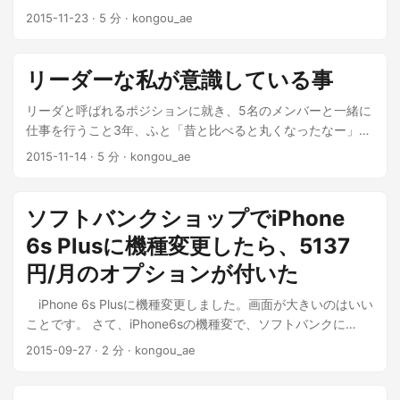
用することは目的ではありませんので、HUGO + Github
2015-11-23
·
5 分
·
kongou_ae
Pagesの構成に切り替えました。 ...
リーダーな私が意識している事
リーダと呼ばれるポジションに就き、5名のメンバーと一緒に
仕事を行うこと3年、ふと「昔と比べると丸くなったなー」と
思ったので、今意識している事をメモしておきます。社内研
2015-11-14
·
5 分
·
kongou_ae
修や書籍、聖杯問答など、人を導くということについて色々
な角度で学んだことを自分なりに消化した結果です。実際に
できていることもあれば、中々できないこともあるので、今
ソフトバンクショップでiPhone
一度意識しなおして、半年くらい経ったら見返したい。 ...
6s Plusに機種変更したら、5137
円/月のオプションが付いた
iPhone 6s Plusに機種変更しました。画面が大きいのはいい
ことです。 さて、iPhone6sの機種変で、ソフトバンクに
3500円/月のオプション加入を迫られたwwwを見て、「そう
2015-09-27
·
2 分
·
kongou_ae
いえば私もかなりのオプションサービスに加入したなぁ」と
思ったのでメモ。 加入したオプション一覧 サービス名 月額料