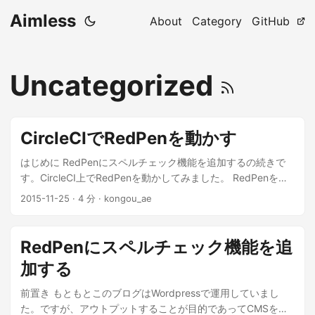
Aimless
About
Category
GitHub
Uncategorized
CircleCIでRedPenを動かす
はじめに RedPenにスペルチェック機能を追加するの続きで
す。CircleCI上でRedPenを動かしてみました。 RedPenを利
用したスペルチェックがローカル環境で動くことを確認しま
2015-11-25
·
4 分
·
kongou_ae
した。JavaScriptでチェック項目を拡張できるのがいいです
ね。次はスペルチェック用辞書の単語を増やした上で、
CircleCI上で動作させてみようと思います。 ...
RedPenにスペルチェック機能を追
加する
前置き もともとこのブログはWordpressで運用していまし
た。ですが、アウトプットすることが目的であってCMSを運