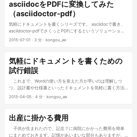
金 備考 あんしん保証パックプラス ￥702 機種変更前も契
asciidocをPDFに変換してみた
約。機種変更後も利用 基本パック ￥540 機種変更前も契約。
（asciidoctor-pdf）
機種変更後も利用 機種変更先取りプログラム ￥324 オススメ
コンテンツ ￥324 ことりっぷ、ライフレンジャー、music.jp
気軽にドキュメントを書くシリーズです。 asciidocで書き、
のパック とく放題（m） ￥637 UULA ￥504 アニメ放題
asciidoctor-pdfでさくっとPDFにするというソリューション
￥540 ブック放題 ￥540 NETFLIX ￥1026 さらに、速度維持
があるようなので試行錯誤を繰り返した結果、この.adocをこ
2015-07-01
·
3 分
·
kongou_ae
の仕組みが「制限モード」から「快適モード」に変更になり
のPDFに変換できるようになりました。 ...
ました。「快適モード」だと、「3日で1Gバイト」の制限に引
っかかった場合に、￥2500/2Gの権利が自動的に購入されま
気軽にドキュメントを書くための
す。つまり、この現代においてパケ死するモードです。 ...
試行錯誤
これまで、Wordの使い方を覚えた方が早いのは理解しつ
つ、設計書や仕様書といったドキュメントを気軽に書く方法
を模索してきました。 これまでの取り組み reST + rst2pdf 方
2015-04-05
·
4 分
·
kongou_ae
針 reSTとrst2pdfを使ってドキュメントの内容と見た目を分
離。 便利ツールの稼働環境をdockerでコンテナにすること
で、会社のWindows上での動作を実現。 結果 気軽にドキュメ
出産に掛かる費用
ントを書く（Sphinx + rst2pdf + LiveReload + docker）
PDF作成ツールのrst2pdfの情報が少なく、見た目を拡張する
子供が生まれたので、記念？に病院にかかった費用を簡単
ことに限界を感じた。 reSTよりもMarkdownを使いたくなっ
にまとめておきます。記憶があいまいな部分もありますが、