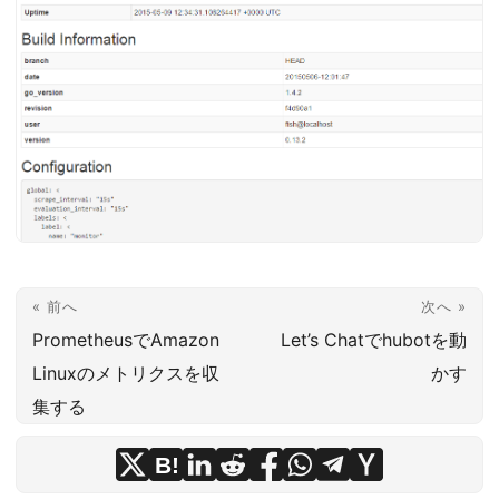
« 前へ
次へ »
PrometheusでAmazon
Let’s Chatでhubotを動
Linuxのメトリクスを収
かす
集する
B!