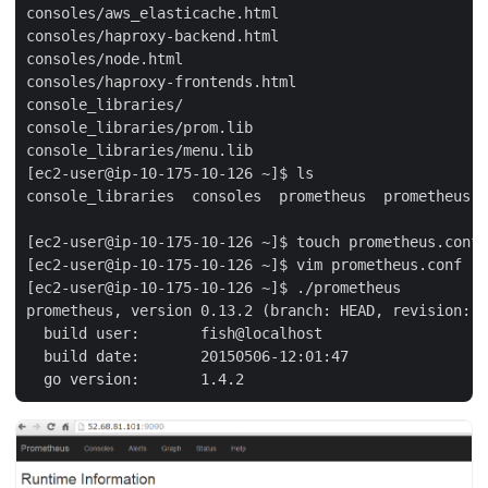
consoles/aws_elasticache.html

consoles/haproxy-backend.html

consoles/node.html

consoles/haproxy-frontends.html

console_libraries/

console_libraries/prom.lib

console_libraries/menu.lib

[ec2-user@ip-10-175-10-126 ~]$ ls

console_libraries  consoles  prometheus  prometheus-0
[ec2-user@ip-10-175-10-126 ~]$ touch prometheus.conf 
[ec2-user@ip-10-175-10-126 ~]$ vim prometheus.conf 

[ec2-user@ip-10-175-10-126 ~]$ ./prometheus 

prometheus, version 0.13.2 (branch: HEAD, revision: f
  build user:       fish@localhost

  build date:       20150506-12:01:47
