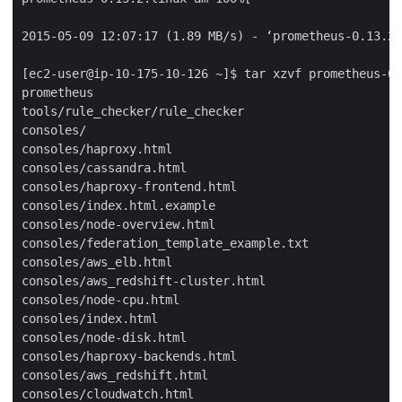
2015-05-09 12:07:17 (1.89 MB/s) - ‘prometheus-0.13.2.
[ec2-user@ip-10-175-10-126 ~]$ tar xzvf prometheus-0.
prometheus

tools/rule_checker/rule_checker

consoles/

consoles/haproxy.html

consoles/cassandra.html

consoles/haproxy-frontend.html

consoles/index.html.example

consoles/node-overview.html

consoles/federation_template_example.txt

consoles/aws_elb.html

consoles/aws_redshift-cluster.html

consoles/node-cpu.html

consoles/index.html

consoles/node-disk.html

consoles/haproxy-backends.html

consoles/aws_redshift.html

consoles/cloudwatch.html
