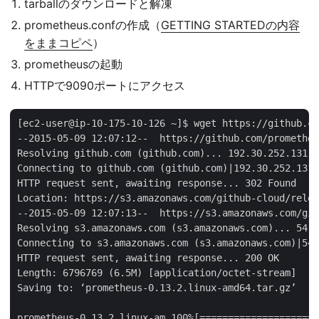
tarballのダウンロードと解凍
prometheus.confの作成（
GETTING STARTEDの内容
をままコピペ
）
prometheusの起動
HTTPで9090ポートにアクセス
[ec2-user@ip-10-175-10-126 ~]$ wget https://github.co
--2015-05-09 12:07:12--  https://github.com/prometheu
Resolving github.com (github.com)... 192.30.252.131

Connecting to github.com (github.com)|192.30.252.131|
HTTP request sent, awaiting response... 302 Found

Location: https://s3.amazonaws.com/github-cloud/relea
--2015-05-09 12:07:13--  https://s3.amazonaws.com/git
Resolving s3.amazonaws.com (s3.amazonaws.com)... 54.2
Connecting to s3.amazonaws.com (s3.amazonaws.com)|54.
HTTP request sent, awaiting response... 200 OK

Length: 6796769 (6.5M) [application/octet-stream]

Saving to: ‘prometheus-0.13.2.linux-amd64.tar.gz’

prometheus-0.13.2.linux-am 100%[=====================