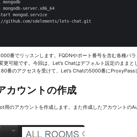
 mongodb

 mongodb-server.x86_64

tart mongod.service

//github.com/sdelements/lets-chat.git

000番でリッスンします。FQDNやポート番号を含む各種パラ
変更可能です。今回は、Let’s Chatはデフォルト設定のままとし
0番のアクセスを受けて、Let’s Chatの5000番にProxyPa
t用アカウントの作成
にhubot用のアカウントを作成します。また作成したアカウントのAut