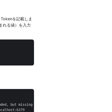
 Tokenを記載しま
含まれる値）を入力
ded, but missing HUBOT_HEROKU_KEEPALIVE_URL. `heroku con
calhost:6379
