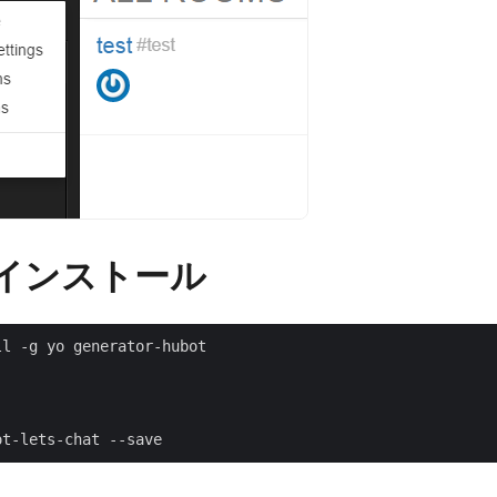
のインストール
l -g yo generator-hubot
