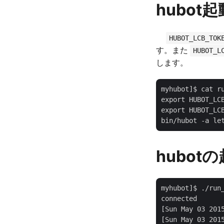
hubo
HUBOT_LCB_TOK
す。また
HUBOT_L
します。
myhubot]$ cat ru
export HUBOT_LCB
export HUBOT_LCB
hubot
myhubot]$ ./run_
connected

[Sun May 03 201
[Sun May 03 201