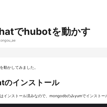
 Chatでhubotを動かす
kongou_ae
otを動かしてみました。
Chatのインストール
honはインストール済みなので、mongodbのみyumでインスト