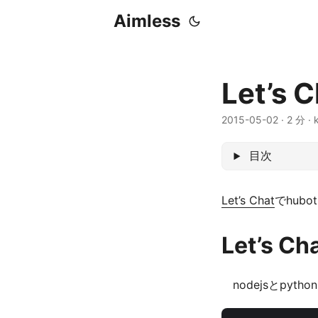
Aimless
Let’s
2015-05-02
·
2 分
·
目次
Let’s Chat
でhub
Let’s 
nodejsとpyt