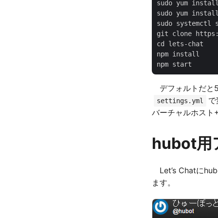
sudo yum install
sudo yum install
sudo systemctl s
git clone https:
cd lets-chat

npm install

デフォルトだと5
で
settings.yml
バーチャルホスト+8
hubo
Let’s Chat
ます。