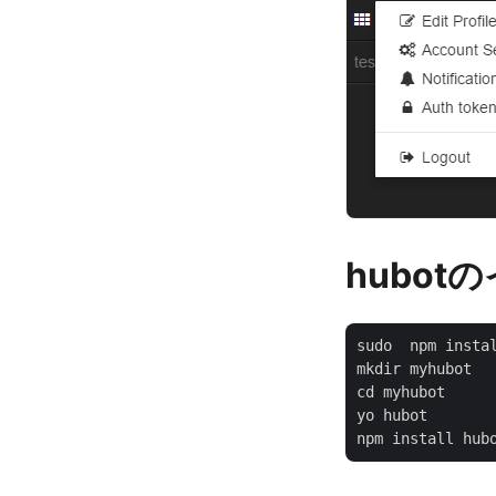
hubot
sudo  npm instal
mkdir myhubot

cd myhubot

yo hubot
