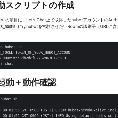
t起動スクリプトの作成
の項目に、Let’s Chat上で取得したhubotアカウントのAuth
EN
にはhubotを常駐させたいRoomの識別子（URLに
CB_ROOMS
n_hubot.sh

_TOKEN=TOKEN_OF_YOUR_HUBOT_ACCOUNT

_ROOMS=553db2dcf62762863672ea19

の起動＋動作確認
hubot.sh                                 

5 00:01:55 GMT+0900 (JST)] ERROR hubot-heroku-alive inclu
5 00:01:55 GMT+0900 (JST)] INFO Using default redis on lo