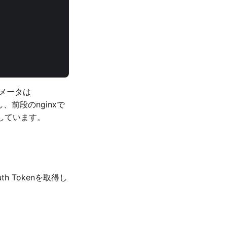
メータは
、前段のnginxで
ssしています。
h Tokenを取得し