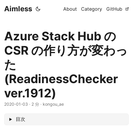
Aimless
About
Category
GitHub
Azure Stack Hub の
CSR の作り方が変わっ
た
(ReadinessChecker
ver.1912)
2020-01-03
·
2 分
·
kongou_ae
目次