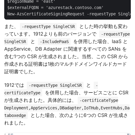
New-AzsCertificateSigningRequest -requestType SingleC
また、
とした時の挙動も変わ
-requestType SingleCSR
っています。1912よりも前のバージョンで
-requestType
と
を併用した場合、IaaS と
SingleCSR
-IncludePaaS
AppService、DB Adapter に関連するすべての SANs を
含む1つの CSR が生成されました。当然、この CSR から
作成される証明書は1枚のマルチドメインワイルドカード
証明書でした。
1912では
と
-requestType SingleCSR
-
を併用した場合、サービスごとに CSR
certificateType
が生成されました。具体的には、
-certificateType
Deployment,AppServices,DBadapter,IoTHub,EventHubs,Da
とした場合、次のように6つの CSR が生成さ
taboxedge
れました。