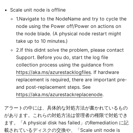
Scale unit node is offline
1.Navigate to the NodeName and try to cycle the
node using the Power off/Power on actions on
the node blade. (A physical node restart might
take up to 10 minutes.)
2.If this didnt solve the problem, please contact
Support. Before you do, start the log file
collection process using the guidance from
https://aka.ms/azurestacklogfiles
. If hardware
replacement is required, there are important pre-
and post-replacement steps. See
https://aka.ms/azurestackreplacenode
.
アラートの中には、具体的な対処方法が書かれているもの
があります。これらの対処方法は管理者の権限で対処でき
ます。「A physical disk has failed」のRemediation に記
載されているディスクの交換や、「Scale unit node is