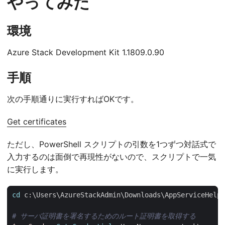
やってみた
環境
Azure Stack Development Kit 1.1809.0.90
手順
次の手順通りに実行すればOKです。
Get certificates
ただし、PowerShell スクリプトの引数を1つずつ対話式で
入力するのは面倒で再現性がないので、スクリプトで一気
に実行します。
cd 
c:
\
Users
\
AzureStackAdmin
\
Downloads
\
AppServiceHelpe
# サーバ証明書を署名するためのルート証明書を取得する