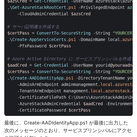
$azsCred
=
Get-Credential
-UserName
azurestack
\
azures
.\
Get-AzureStackRootCert
.
ps1
-PrivilegedEndpoint
azs-
-CloudAdminCredential
$azsCred
# サーバ証明書を作成する
$certPass
=
ConvertTo-SecureString
-String
"YOURCERTP
.\
Create-AppServiceCerts
.
ps1
-DomainName
local
.
azures
-PfxPassword
$certPass
# Azure Active Directory に サービスプリンシパルを作成す
$aadCred
=
Get-Credential
-UserName
yourid
@youraadnam
$certPass
=
ConvertTo-SecureString
-String
"YOURCERTP
.\
Create-AADIdentityApp
.
ps1
-DirectoryTenantName
your
-AdminArmEndpoint
adminmanagement
.
local
.
azurestac
-TenantArmEndpoint
management
.
local
.
azurestack
.
ex
-CertificateFilePath
C:
\
Users
\
AzureStackAdmin
\
Dow
-AzureStackAdminCredential
$aadCred
-Environment
-CertificatePassword
$certPass
最後に、Create-AADIdentityApp.ps1 が最後に出力した
次のメッセージのとおり、サービスプリンシパルにアクセ