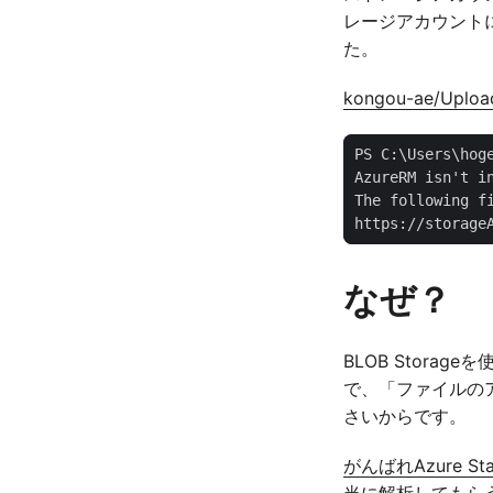
レージアカウントにア
た。
kongou-ae/Uploa
https://storage
なぜ？
BLOB Stora
で、「ファイルのアッ
さいからです。
がんばれAzure St
当に解析してもら