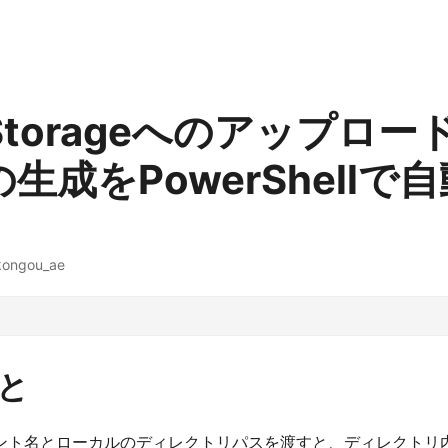
 Storageへのアップロー
nの生成をPowerShellで
kongou_ae
と
ント名とローカルのディレクトリパスを渡すと、ディレクトリ