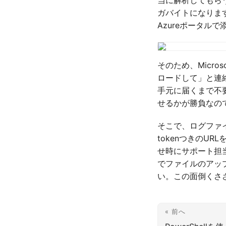
ガバイトになりま
Azureポータル
そのため、Micr
ロードして」と連
手元に届くまで不
せるかが勝負なの
そこで、ログファイ
tokenつきのU
せ時にサポート担当
でファイルのアップロ
い。この面倒くさ
« 前へ