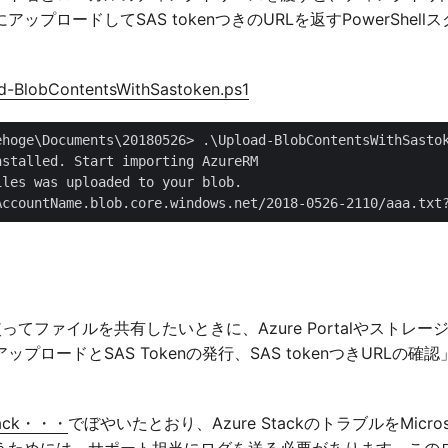
ップロードしてSAS tokenつきのURLを返すPowerShel
d-BlobContentsWithSastoken.ps1
AccountName.blob.core.windows.net/2018-0526-2110/aaa.txt
geを使ってファイルを共有したいときに、Azure Portalやストレ
プロードとSAS Tokenの発行、SAS tokenつきURLの
ack・・・
でぼやいたとおり、Azure StackのトラブルをMicro
うためには、サポート担当にログを送る必要があります。この