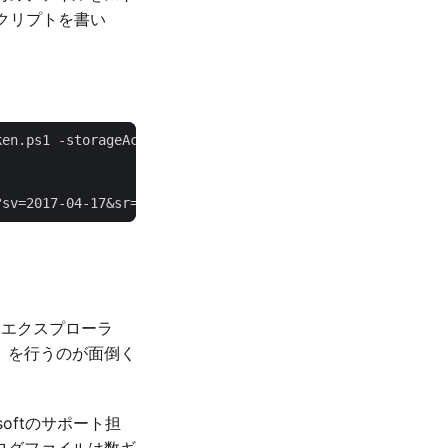
lスクリプトを書い
?sv=2017-04-17&sr=c&sig=TZsULmcuvJ8%2BLjWWwJXt36S5%2FtKh
ージエクスプローラ
確認」を行うのが面倒く
softのサポート担
ログファイルは数ギ