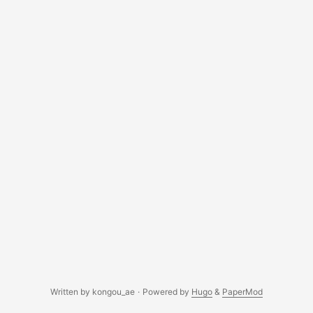
Written by kongou_ae
·
Powered by
Hugo
&
PaperMod