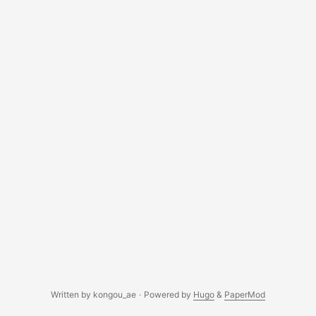
Written by kongou_ae
·
Powered by
Hugo
&
PaperMod