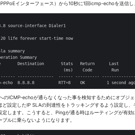
OのPPPoEインターフェース）から10秒に1回icmp-echoを送信
.8 source-interface Dialer1

20 life forever start-time now

la summary

eration Summary

e       Destination       Stats   Return      Last

                           (ms)    Code        Run

------- ---------------  ------ ---------- --------------
.8へのICMP-echoが通らなくなった事を検知するためにオブ
ど設定したIP SLAの到達性をトラッキングするよう設定し
設定します。こうすると、Pingが通る時はルーティングが有効
ーブルに乗らないようになります。