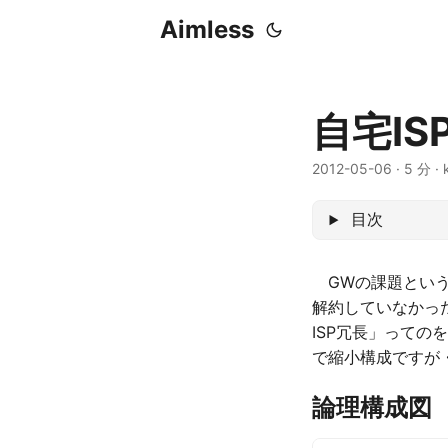
Aimless
自宅I
2012-05-06
·
5 分
·
目次
GWの課題というこ
解約していなかっ
ISP冗長」って
で縮小構成ですが
論理構成図