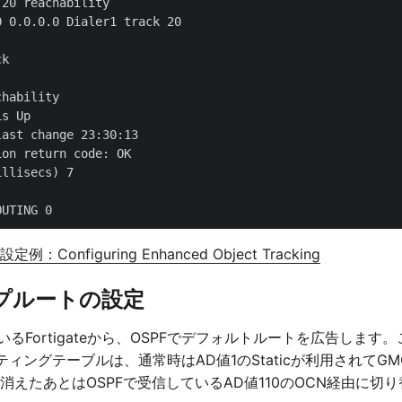
20 reachability

 0.0.0.0 Dialer1 track 20

k 

hability

s Up

ast change 23:30:13

on return code: OK

llisecs) 7

の設定例：Configuring Enhanced Object Tracking
プルートの設定
るFortigateから、OSPFでデフォルトルートを広告します
ルーティングテーブルは、通常時はAD値1のStaticが利用されてGMO
ckingで消えたあとはOSPFで受信しているAD値110のOCN経由に