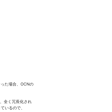
った場合、OCNの
、全く冗長化され
しているので、