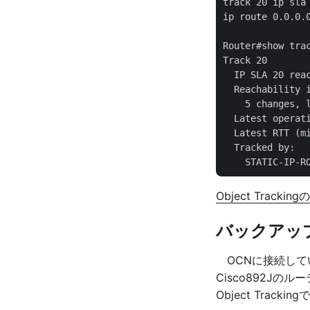
track 20 ip sla 
ip route 0.0.0.0
Router#show trac
Track 20

  IP SLA 20 reac
  Reachability i
    5 changes, l
  Latest operati
  Latest RTT (mi
  Tracked by:

Object Tracking
バックアッ
OCNに接続してい
Cisco892Jの
Object Tra