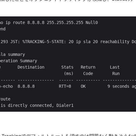
o ip route 8.8.8.8 255.255.255.255 Null0

nd

.293 JST: %TRACKING-5-STATE: 20 ip sla 20 reachability Do
la summary        

eration Summary

e       Destination       Stats   Return      Last

                           (ms)    Code        Run

------- ---------------  ------ ---------- --------------
p-echo  8.8.8.8          RTT=8    OK         9 seconds ag
oute 

bject Trackingでデフォルトルートを消すのは問題なく動きそ