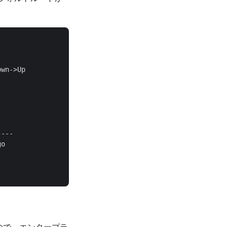
wn->Up

--- 

o  

うなので、エンタープラ