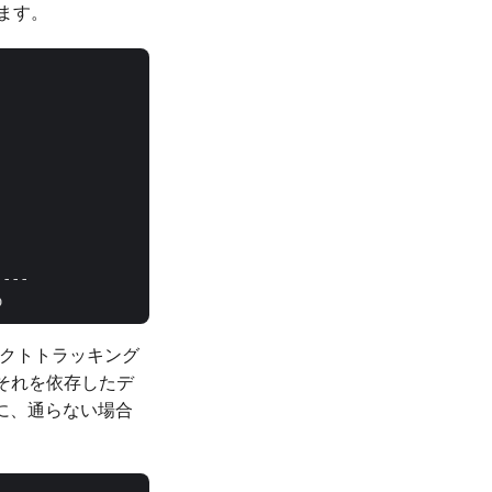
します。
--- 

ジェクトトラッキング
、それを依存したデ
に、通らない場合