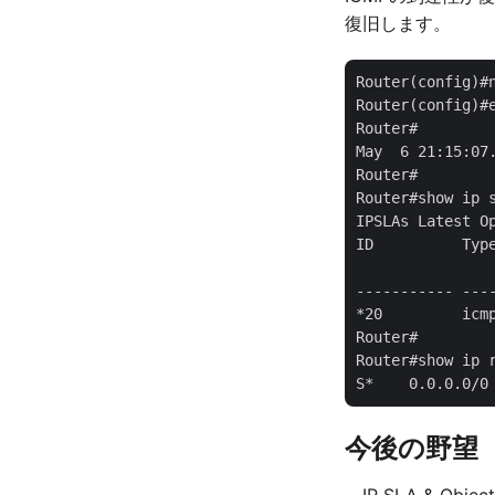
復旧します。
Router(config)#n
Router(config)#e
Router#

May  6 21:15:07
Router#

Router#show ip s
IPSLAs Latest Op
ID          Typ
               
----------- ---
*20         icm
Router#

Router#show ip r
今後の野望
IP SLA & O