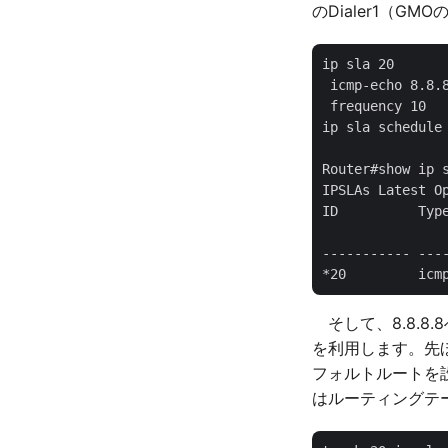
のDialer1（GM
ip sla 20

 icmp-echo 8.8.8
 frequency 10

ip sla schedule 
Router#show ip s
IPSLAs Latest Op
ID          Typ
               
----------- ---
そして、8.8.8
を利用します。先ほ
フォルトルートを
はルーティングテ