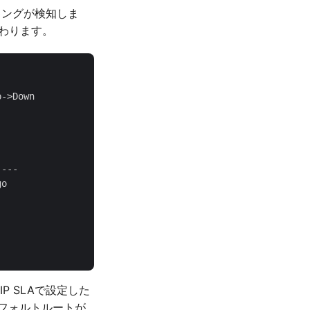
キングが検知しま
替わります。
->Down

--- 

o      

P SLAで設定した
デフォルトルートが