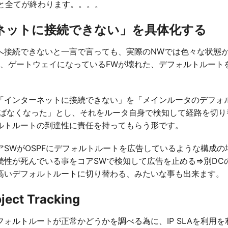
死ぬと全てが終わります。。。。
ネットに接続できない」を具体化する
接続できないと一言で言っても、実際のNWでは色々な状態
ブル、ゲートウェイになっているFWが壊れた、デフォルトルート
インターネットに接続できない」を「メインルータのデフォ
ingが飛ばなくなった」とし、それをルータ自身で検知して経路を切
ルトルートの到達性に責任を持ってもらう形です。
SWがOSPFにデフォルトルートを広告しているような構成の場
続性が死んでいる事をコアSWで検知して広告を止める⇒別DCの
高いデフォルトルートに切り替わる、みたいな事も出来ます。
ject Tracking
ォルトルートが正常かどうかを調べる為に、IP SLAを利用を