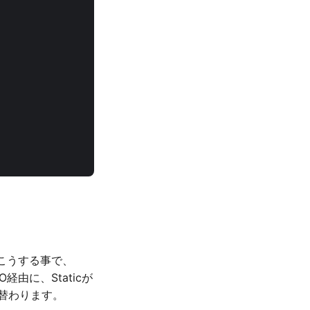
。こうする事で、
経由に、Staticが
切り替わります。