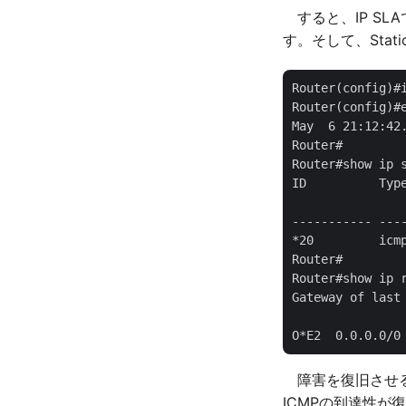
すると、IP SL
す。そして、Sta
Router(config)#i
Router(config)#e
May  6 21:12:42
Router#

Router#show ip s
ID          Typ
               
----------- ---
*20         icm
Router#

Router#show ip r
Gateway of last 
障害を復旧させる為に
ICMPの到達性が