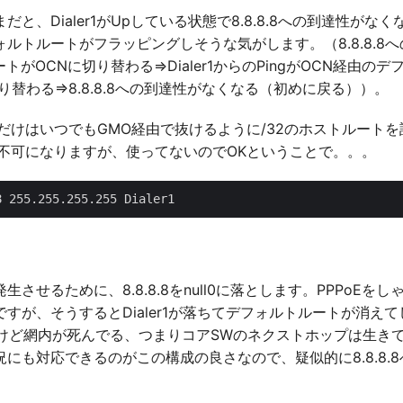
と、Dialer1がUpしている状態で8.8.8.8への到達性がな
ルトルートがフラッピングしそうな気がします。（8.8.8.8
トがOCNに切り替わる⇒Dialer1からのPingがOCN経由の
り替わる⇒8.8.8.8への到達性がなくなる（初めに戻る））。
.8だけはいつでもGMO経由で抜けるように/32のホストルート
が利用不可になりますが、使ってないのでOKということで。。。
せるために、8.8.8.8をnull0に落とします。PPPoEをし
すが、そうするとDialer1が落ちてデフォルトルートが消え
てるけど網内が死んでる、つまりコアSWのネクストホップは生き
にも対応できるのがこの構成の良さなので、疑似的に8.8.8.8へ