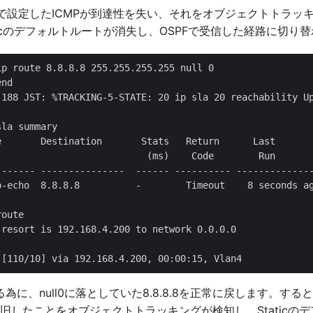
Aで設定したICMPが到達性を失い、それをオブジェクトトラッ
ticのデフォルトルートが消失し、OSPFで受信した経路に切り
p route 8.8.8.8 255.255.255.255 null 0

nd

.188 JST: %TRACKING-5-STATE: 20 ip sla 20 reachability Up
la summary 

e       Destination       Stats   Return      Last

                           (ms)    Code        Run

------- ---------------  ------ ---------- --------------
p-echo  8.8.8.8          -        Timeout    8 seconds ag
oute

resort is 192.168.4.200 to network 0.0.0.0

、null0に落としていた8.8.8.8を正常に戻します。するとI
復旧したことをオブジェクトトラッキングが検知し、Staticの