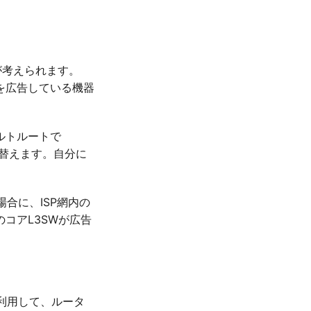
が考えられます。
を広告している機器
ルトルートで
り替えます。自分に
合に、ISP網内の
コアL3SWが広告
利用して、ルータ