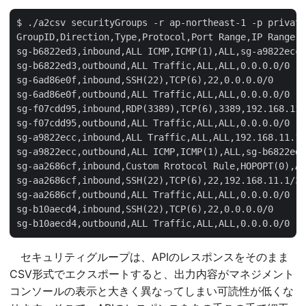
$ ./a2csv securityGroups -r ap-northeast-1 -p private

GroupID,Direction,Type,Protocol,Port Range,IP Range

sg-b6822ed3,inbound,ALL ICMP,ICMP(1),ALL,sg-a9822ecc

sg-b6822ed3,outbound,ALL Traffic,ALL,ALL,0.0.0.0/0

sg-6ad86e0f,inbound,SSH(22),TCP(6),22,0.0.0.0/0

sg-6ad86e0f,outbound,ALL Traffic,ALL,ALL,0.0.0.0/0

sg-f07cdd95,inbound,RDP(3389),TCP(6),3389,192.168.11.
sg-f07cdd95,outbound,ALL Traffic,ALL,ALL,0.0.0.0/0

sg-a9822ecc,inbound,ALL Traffic,ALL,ALL,192.168.11.1/
sg-a9822ecc,outbound,ALL ICMP,ICMP(1),ALL,sg-b6822ed3

sg-aa2686cf,inbound,Custom Rrotocol Rule,HOPOPT(0),AL
sg-aa2686cf,inbound,SSH(22),TCP(6),22,192.168.11.1/32

sg-aa2686cf,outbound,ALL Traffic,ALL,ALL,0.0.0.0/0

sg-b10aecd4,inbound,SSH(22),TCP(6),22,0.0.0.0/0

セキュリティグループは、APIのレスポンスをそのまま
CSV形式でエクスポートすると、出力内容がマネジメント
コンソールの表示と大きく異なってしまい可読性が低くな