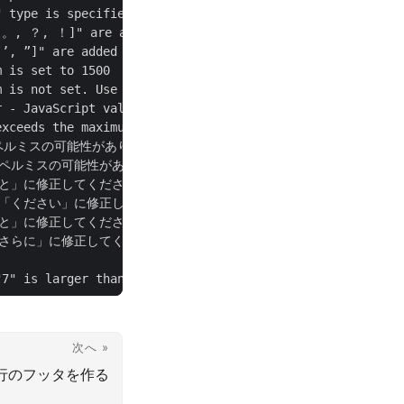
"7" is larger than specified (limit is "1").
次へ »
で複数行のフッタを作る