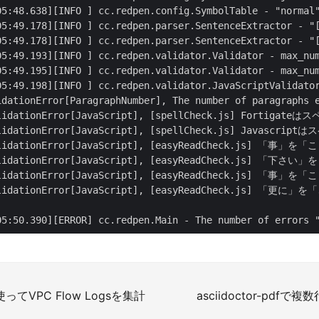
05:50.390][ERROR] cc.redpen.Main - The number of errors 
 を使ってVPC Flow Logsを集計
asciidoctor-pdf