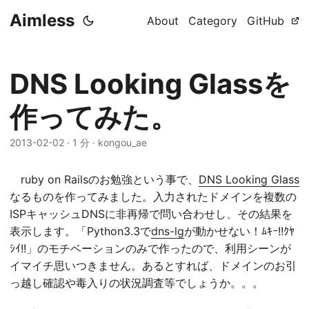
Aimless
About
Category
GitHub
DNS Looking Glassを
作ってみた。
2013-02-02
·
1 分
·
kongou_ae
ruby on Railsのお勉強という事で、
DNS Looking Glass
なるものを作ってみました。入力されたドメインを複数の
ISPキャッシュDNSに非再帰で問い合わせし、その結果を
表示します。「Python3.3で
dns-lg
が動かせない！ﾑｷｰ!!ｸﾔ
ｼｲ!!」のモチベーションのみで作ったので、利用シーンが
イマイチ思いつきません。あるとすれば、ドメインのお引
っ越し確認や毒入りの状況調査等でしょうか。。。