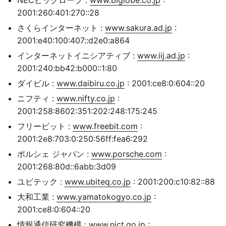
NECビッグローブ :
www.biglobe.co.jp
:
2001:260:401:270::28
さくらインターネット :
www.sakura.ad.jp
:
2001:e40:100:407::d2e0:a864
インターネットイニシアティブ :
www.iij.ad.jp
:
2001:240:bb42:b000::1:80
ダイビル :
www.daibiru.co.jp
: 2001:ce8:0:604::20
ニフティ :
www.nifty.co.jp
:
2001:258:8602:351:202:248:175:245
フリービット :
www.freebit.com
:
2001:2e8:703:0:250:56ff:fea6:292
ポルシェ ジャパン :
www.porsche.com
:
2001:268:80d::6abb:3d09
ユビテック :
www.ubiteq.co.jp
: 2001:200:c10:82::88
大和工業 :
www.yamatokogyo.co.jp
:
2001:ce8:0:604::20
情報通信研究機構 :
www.nict.go.jp
: