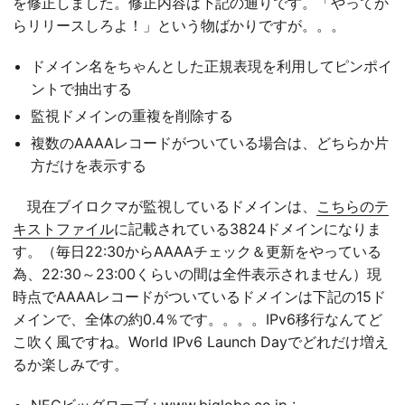
を修正しました。修正内容は下記の通りです。「やってか
らリリースしろよ！」という物ばかりですが。。。
ドメイン名をちゃんとした正規表現を利用してピンポイ
ントで抽出する
監視ドメインの重複を削除する
複数のAAAAレコードがついている場合は、どちらか片
方だけを表示する
現在ブイロクマが監視しているドメインは、
こちらのテ
キストファイル
に記載されている3824ドメインになりま
す。（毎日22:30からAAAAチェック＆更新をやっている
為、22:30～23:00くらいの間は全件表示されません）現
時点でAAAAレコードがついているドメインは下記の15ド
メインで、全体の約0.4％です。。。。IPv6移行なんてど
こ吹く風ですね。World IPv6 Launch Dayでどれだけ増え
るか楽しみです。